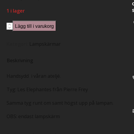
1 i lager
Lampskärm
Lägg till i varukorg
-
Les
Kategori:
Lampskärmar
Elephantes
mängd
Beskrivning
Handsydd i våran ateljé.
Tyg: Les Elephantes från Pierre Frey
Samma tyg runt om samt högst upp på lampan.
OBS: endast lampskärm