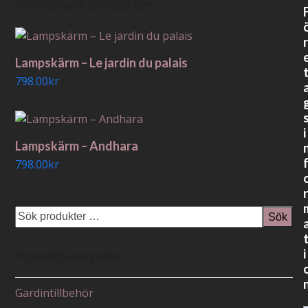
Relaterade produkter
r
Lampskärm – Le jardin du palais
798.00
kr
i
Lampskärm – Andhara
798.00
kr
r
Sök
i
Produktkategorier
Gardintillbehör