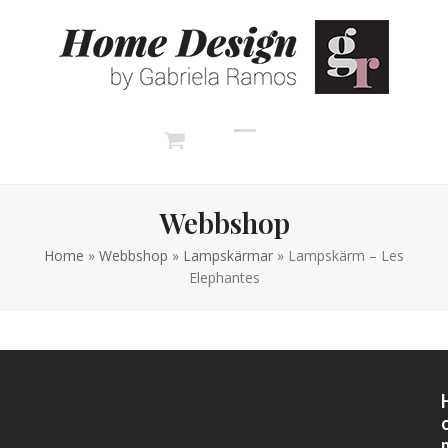
Skip
to
content
Open
Close
mobile
mobile
Webbshop
Home
»
Webbshop
»
Lampskärmar
»
Lampskärm – Les
menu
menu
Elephantes