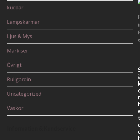
kuddar
Lampskärmar
F
Ljus & Mys
Markiser
Övrigt
Rullgardin
Uncategorized
r
Väskor
Information & Kundservice