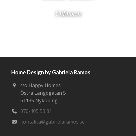
Unknown
Home Design by Gabriela Ramos
c/o Happy Homes
Östra Längdgatan 5
61135 Nyköping
070-405 53 81
kontakta@gabrielaramos.se