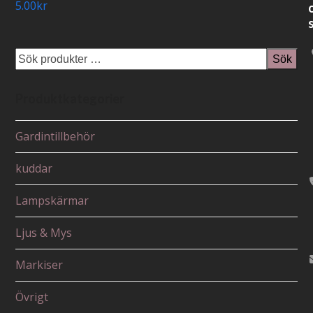
5.00
kr
Sök
Produktkategorier
Gardintillbehör
kuddar
Lampskärmar
Ljus & Mys
Markiser
Övrigt