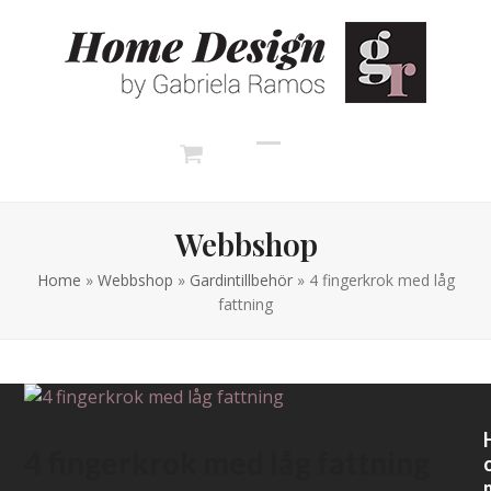
Skip
to
content
Open
Close
mobile
mobile
Webbshop
Home
»
Webbshop
»
Gardintillbehör
»
4 fingerkrok med låg
menu
menu
fattning
4 fingerkrok med låg fattning