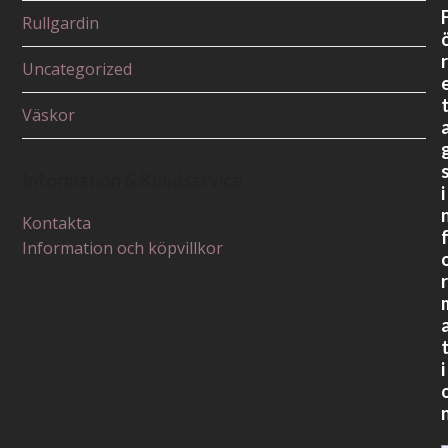
Rullgardin
r
Uncategorized
Väskor
Information & Kundservice
i
Kontakta
Information och köpvillkor
r
i